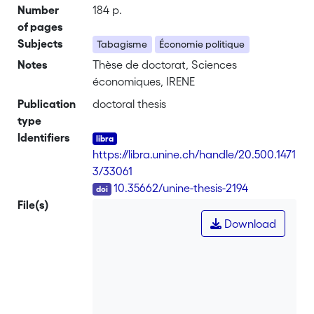
Number
184 p.
of pages
Subjects
Tabagisme
Économie politique
Notes
Thèse de doctorat, Sciences
économiques, IRENE
Publication
doctoral thesis
type
Identifiers
https://libra.unine.ch/handle/20.500.1471
3/33061
DOI
10.35662/unine-thesis-2194
File(s)
Download