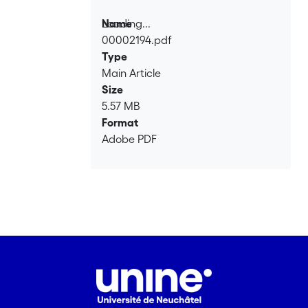
Loading...
Name
00002194.pdf
Loading...
Type
Main Article
Size
5.57 MB
Format
Adobe PDF