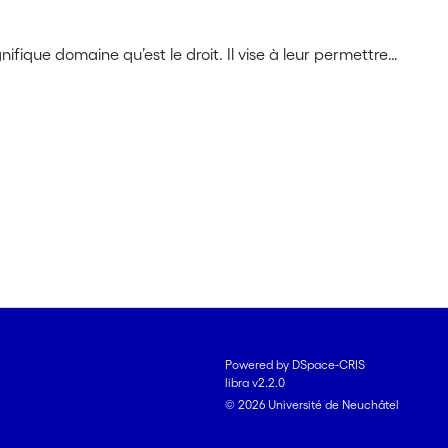
ique domaine qu’est le droit. Il vise à leur permettre
 prisme du droit et que c’est une manière passionnante
de juridique !"
Powered by DSpace-CRIS
libra v2.2.0
© 2026 Université de Neuchâtel