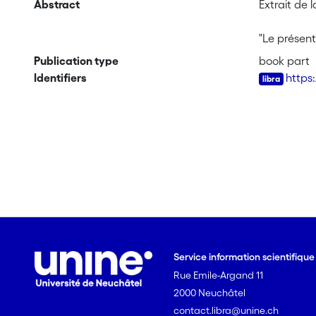
Abstract
Extrait de 
"Le présent
de réaliser
Publication type
book part
de voir les
Identifiers
https
Service information scientifiqu
Rue Emile-Argand 11
2000 Neuchâtel
contact.libra@unine.ch