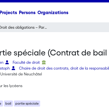
Projects
Persons
Organizations
Droit des obligations – Partie spéciale (Contrat de bail à loyer)
tie spéciale (Contrat de bail 
ien
Faculté de droit
ristoph
Chaire de droit des contrats, droit de la responsabili
 Université de Neuchâtel
ur les lycéens
e
bail
partie spéciale