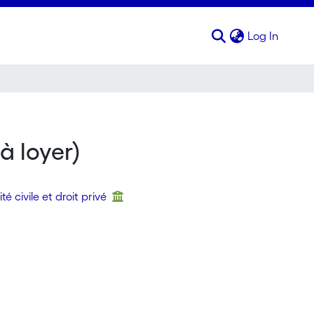
(curren
Log In
à loyer)
té civile et droit privé