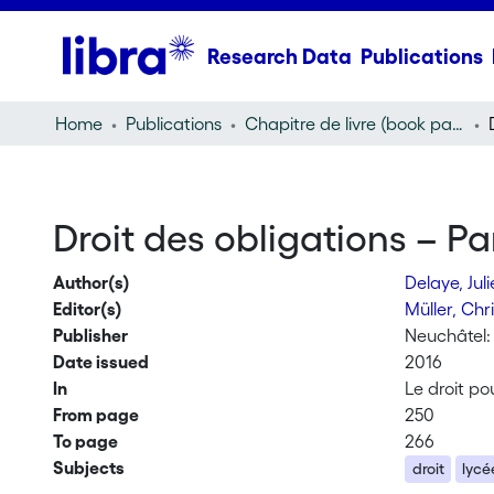
Research Data
Publications
Home
Publications
Chapitre de livre (book part)
Droit des obligations – Par
Author(s)
Delaye, Jul
Editor(s)
Müller, Ch
Publisher
Neuchâtel:
Date issued
2016
In
Le droit po
From page
250
To page
266
Subjects
droit
lycé