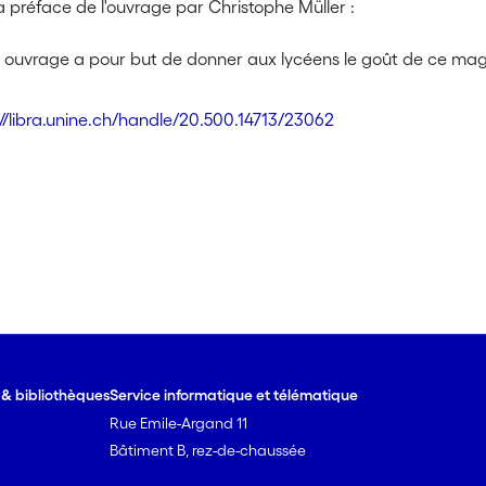
la préface de l'ouvrage par Christophe Müller :
 ouvrage a pour but de donner aux lycéens le goût de ce magnif
 que (presque) toute la vie peut être appréhendée à travers le
 divers aspects de notre existence. Bienvenue donc dans le mon
://libra.unine.ch/handle/20.500.14713/23062
e & bibliothèques
Service informatique et télématique
Rue Emile-Argand 11
Bâtiment B, rez-de-chaussée