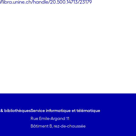
://libra.unine.ch/handle/20.500.14713/23179
e & bibliothèques
Service informatique et télématique
Rue Emile-Argand 11
Bâtiment B, rez-de-chaussée