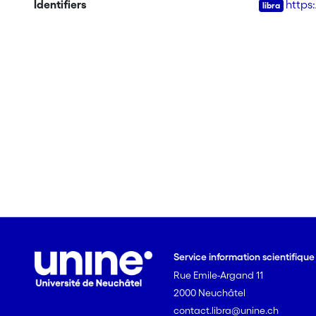
Identifiers
https
Service information scientifiqu
Rue Emile-Argand 11
2000 Neuchâtel
contact.libra@unine.ch