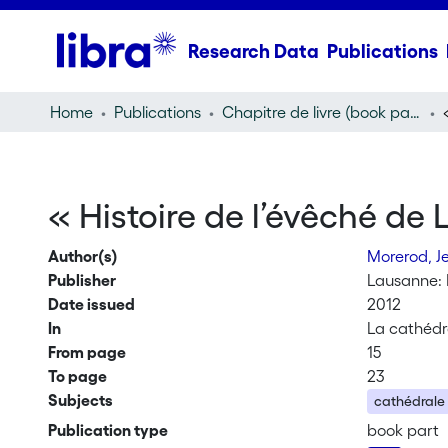
Research Data
Publications
Home
Publications
Chapitre de livre (book part)
« Histoire de l’évêché d
Author(s)
Morerod, J
Publisher
Lausanne: 
Date issued
2012
In
La cathédr
From page
15
To page
23
Subjects
cathédrale
Publication type
book part