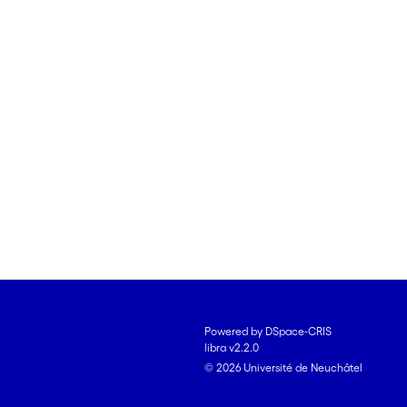
Powered by DSpace-CRIS
libra v2.2.0
© 2026 Université de Neuchâtel