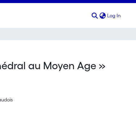
(curren
Log In
thédral au Moyen Age »
audois