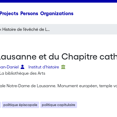
Projects
Persons
Organizations
« Histoire de l’évêché de Lausanne et du Chapitre cathédral au Moyen Age »
e Lausanne et du Chapitre ca
ean-Daniel
Institut d'histoire
La bibliothèque des Arts
ale Notre-Dame de Lausanne. Monument européen, temple v
politique épiscopale
politique capitulaire