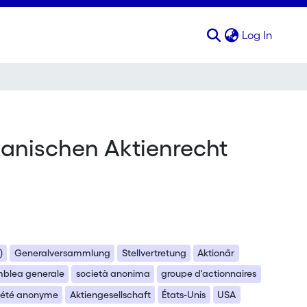
(curren
Log In
anischen Aktienrecht
)
Generalversammlung
Stellvertretung
Aktionär
blea generale
società anonima
groupe d'actionnaires
iété anonyme
Aktiengesellschaft
États-Unis
USA