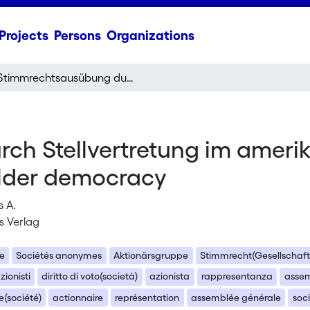
Projects
Persons
Organizations
Stimmrechtsausübung durch Stellvertretung im amerikanischen Aktienrecht proxy voting und shareholder democracy
h Stellvertretung im amerik
older democracy
s A.
is Verlag
te
Sociétés anonymes
Aktionärsgruppe
Stimmrecht(Gesellschaft
zionisti
diritto di voto(società)
azionista
rappresentanza
assem
e(société)
actionnaire
représentation
assemblée générale
soc