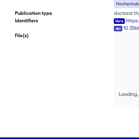
Hochschulsc
Publication type
doctoral th
Identifiers
https
DOI
10.356
File(s)
Loading..
Loading..