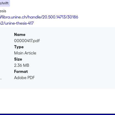
hrift
esis
://libra.unine.ch/handle/20.500.14713/30186
62/unine-thesis-417
Name
00000417.pdf
Type
Main Article
Size
2.36 MB
Format
Adobe PDF
.
.