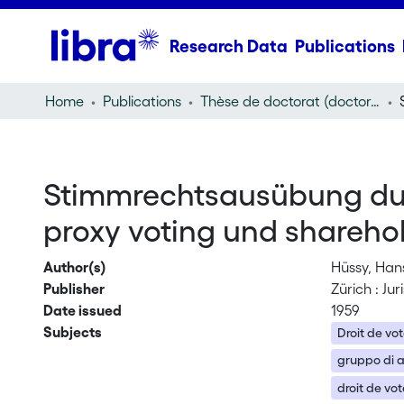
Research Data
Publications
Home
Publications
Thèse de doctorat (doctoral thesis)
Stimmrechtsausübung durc
proxy voting und shareh
Author(s)
Hüssy, Han
Publisher
Zürich : Jur
Date issued
1959
Subjects
Droit de vo
gruppo di a
droit de vot