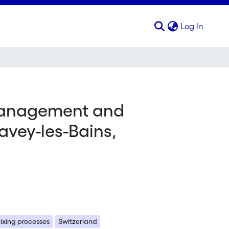
(curren
Log In
 management and
Lavey-les-Bains,
ixing processes
Switzerland