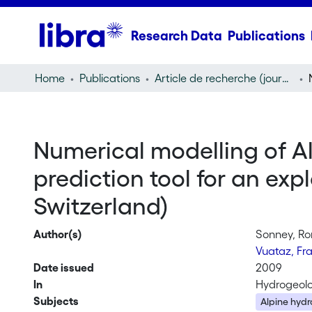
Research Data
Publications
Home
Publications
Article de recherche (journal article)
Numerical modelling of 
prediction tool for an exp
Switzerland)
Author(s)
Sonney, R
Vuataz, Fr
Date issued
2009
In
Hydrogeolo
Subjects
Alpine hyd