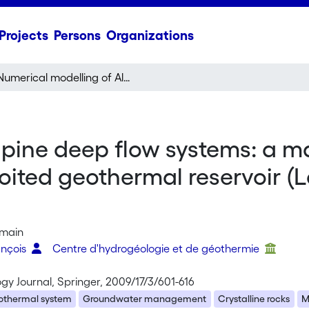
Projects
Persons
Organizations
Numerical modelling of Alpine deep flow systems: a management and prediction tool for an exploited geothermal reservoir (Lavey-les-Bains, Switzerland)
Alpine deep flow systems: a
loited geothermal reservoir (
omain
ançois
Centre d'hydrogéologie et de géothermie
gy Journal, Springer, 2009/17/3/601-616
rothermal system
Groundwater management
Crystalline rocks
M