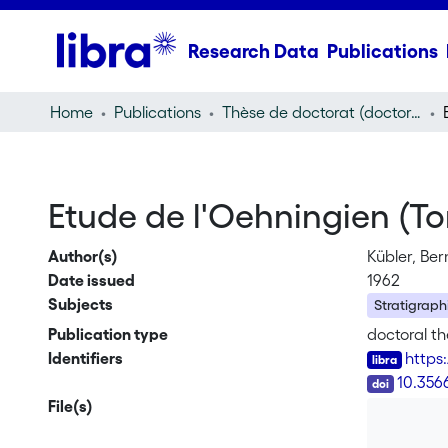
Research Data
Publications
Home
Publications
Thèse de doctorat (doctoral thesis)
Etude de l'Oehningien (To
Author(s)
Kübler, Be
Date issued
1962
Subjects
Stratigraph
Publication type
doctoral th
Identifiers
https
DOI
10.356
File(s)