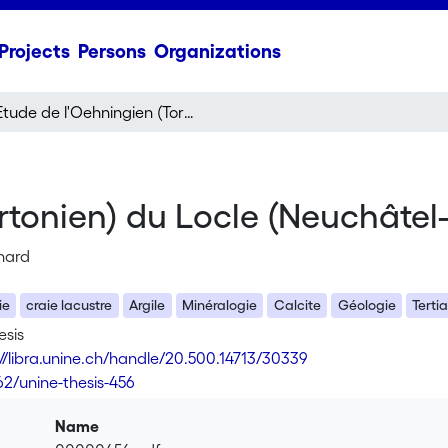
Projects
Persons
Organizations
Etude de l'Oehningien (Tortonien) du Locle (Neuchâtel-Suisse)
rtonien) du Locle (Neuchâtel-
rnard
ie
craie lacustre
Argile
Minéralogie
Calcite
Géologie
Terti
esis
://libra.unine.ch/handle/20.500.14713/30339
62/unine-thesis-456
Name