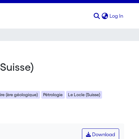
(curren
Log In
Suisse)
aire (ère géologique)
Pétrologie
Le Locle (Suisse)
Download