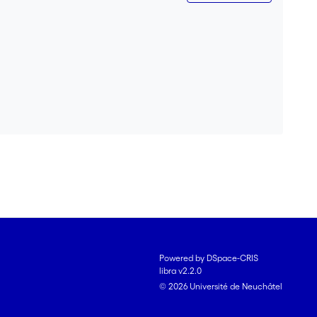
Powered by DSpace-CRIS
libra v2.2.0
© 2026 Université de Neuchâtel