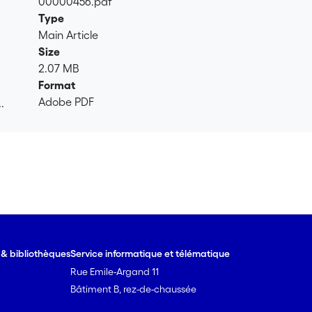
00000456.pdf
Type
Main Article
Size
2.07 MB
Format
Adobe PDF
.
.
e & bibliothèques
Service informatique et télématique
Rue Emile-Argand 11
Bâtiment B, rez-de-chaussée