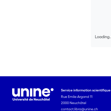
Loading..
Loading..
Service information scientifiqu
Rue Emile-Argand 11
2000 Neuchâtel
contact.libra@unine.ch