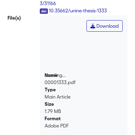
3/31166
DOI
10.35662/unine-thesis-1333
File(s)
Download
Loading...
Name
00001333.pdf
Loading...
Type
Main Article
Size
1.79 MB
Format
Adobe PDF