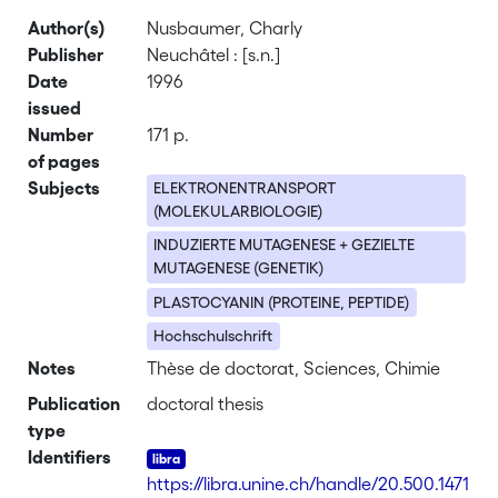
Author(s)
Nusbaumer, Charly
Publisher
Neuchâtel : [s.n.]
Date
1996
issued
Number
171 p.
of pages
Subjects
ELEKTRONENTRANSPORT
(MOLEKULARBIOLOGIE)
INDUZIERTE MUTAGENESE + GEZIELTE
MUTAGENESE (GENETIK)
PLASTOCYANIN (PROTEINE, PEPTIDE)
Hochschulschrift
Notes
Thèse de doctorat, Sciences, Chimie
Publication
doctoral thesis
type
Identifiers
https://libra.unine.ch/handle/20.500.1471