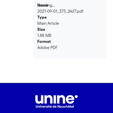
Loading...
Name
2021-09-01_373_2427.pdf
Loading...
Type
Main Article
Size
1.88 MB
Format
Adobe PDF