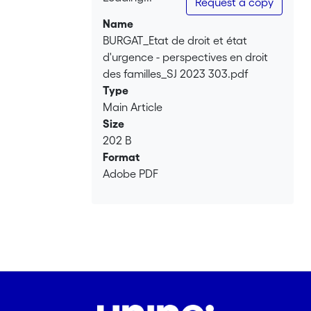
Request a copy
Loading...
Name
BURGAT_Etat de droit et état
d'urgence - perspectives en droit
des familles_SJ 2023 303.pdf
Type
Main Article
Size
202 B
Format
Adobe PDF