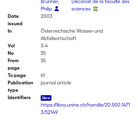
Brunner,
Décanat de la faculté des
Philip
sciences
Date
2003
issued
In
Österreichische Wasser-und
Abfallwirtschaft
Vol
3-4
No
55
From
55
page
To page
61
Publication
journal article
type
Identifiers
https://libra.unine.ch/handle/20.500.1471
3/52149