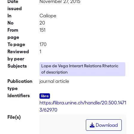
Date
November 27, 2015
issued
In
Calíope
No
20
From
151
page
To page
170
Reviewed
1
by peer
Subjects
Lope de Vega Interart Relations Rhetoric
of description
Publication
journal article
type
Identifiers
https://libra.unine.ch/handle/20.500.1471
3/62970
File(s)
Download