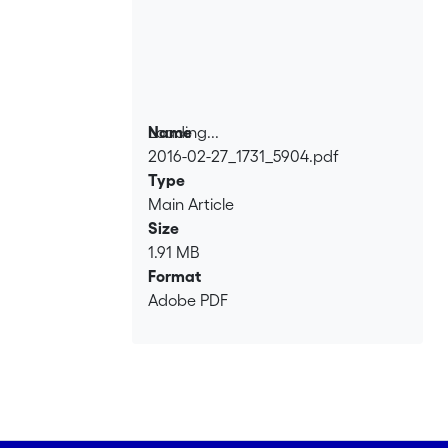
Loading...
Name
2016-02-27_1731_5904.pdf
Loading...
Type
Main Article
Size
1.91 MB
Format
Adobe PDF