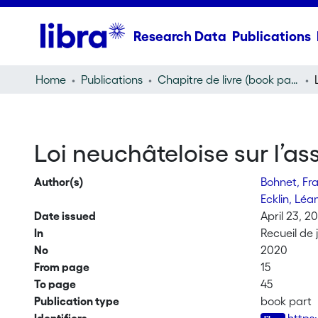
Research Data
Publications
Home
Publications
Chapitre de livre (book part)
Loi neuchâteloise sur l’as
Author(s)
Bohnet, Fr
Ecklin, Lé
Date issued
April 23, 2
In
Recueil de 
No
2020
From page
15
To page
45
Publication type
book part