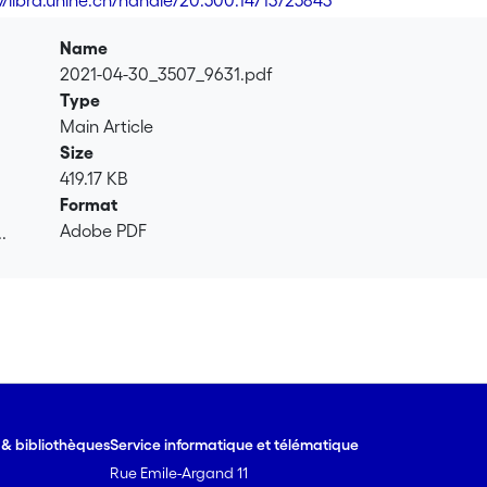
://libra.unine.ch/handle/20.500.14713/25843
Name
2021-04-30_3507_9631.pdf
Type
Main Article
Size
419.17 KB
Format
Adobe PDF
.
.
e & bibliothèques
Service informatique et télématique
Rue Emile-Argand 11