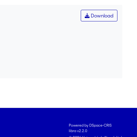
Download
Powered by DSpace-CRIS
libra v2.2.0