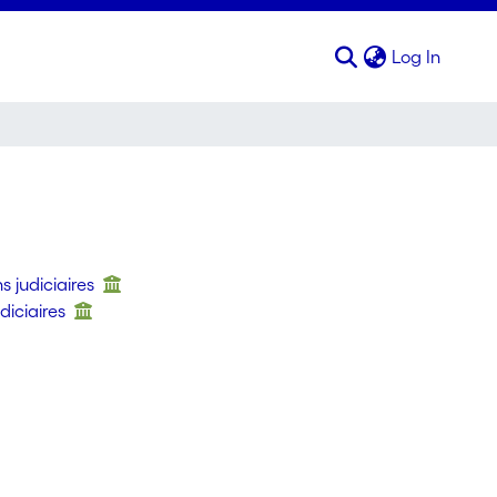
(curren
Log In
s judiciaires
udiciaires