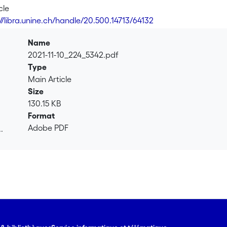
cle
://libra.unine.ch/handle/20.500.14713/64132
Name
2021-11-10_224_5342.pdf
Type
Main Article
Size
130.15 KB
Format
Adobe PDF
.
.