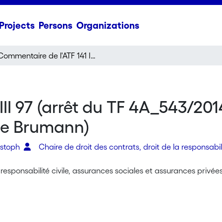
Projects
Persons
Organizations
Commentaire de l'ATF 141 III 97 (arrêt du TF 4A_543/2014, 4A_547/2014 du 30 mars 2015) (avec Stéphane Brumann)
III 97 (arrêt du TF 4A_543/20
ne Brumann)
ristoph
Chaire de droit des contrats, droit de la responsabili
responsabilité civile, assurances sociales et assurances privée