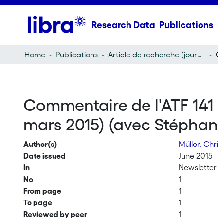
Research Data
Publications
Home
Publications
Article de recherche (journal article)
Commentaire de l'ATF 141 
mars 2015) (avec Stépha
Author(s)
Müller, Ch
Date issued
June 2015
In
Newsletter 
No
1
From page
1
To page
1
Reviewed by peer
1