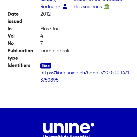
Redouan
des sciences
Date
2012
issued
In
Plos One
Vol
4
No
7
Publication
journal article
type
Identifiers
https://libra.unine.ch/handle/20.500.1471
3/50895