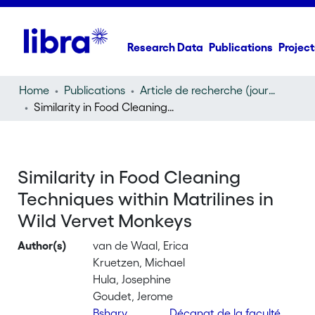
Research Data
Publications
Project
Home
Publications
Article de recherche (journal article)
Similarity in Food Cleaning Techniques within Matrilines in Wild Vervet Monkeys
Similarity in Food Cleaning
Techniques within Matrilines in
Wild Vervet Monkeys
Author(s)
van de Waal, Erica
Kruetzen, Michael
Hula, Josephine
Goudet, Jerome
Bshary,
Décanat de la faculté