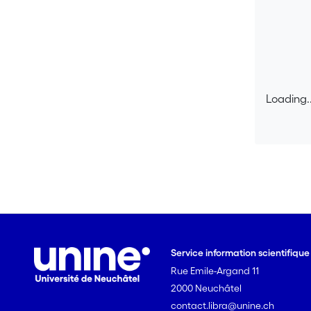
Loading..
Loading..
Service information scientifiqu
Rue Emile-Argand 11
2000 Neuchâtel
contact.libra@unine.ch