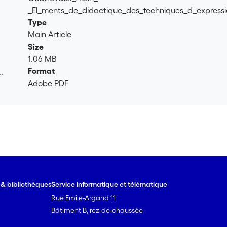
_El_ments_de_didactique_des_techniques_d_expressi
Type
Main Article
Size
1.06 MB
Format
.
Adobe PDF
.
e & bibliothèques
Service informatique et télématique
Rue Emile-Argand 11
Bâtiment B, rez-de-chaussée