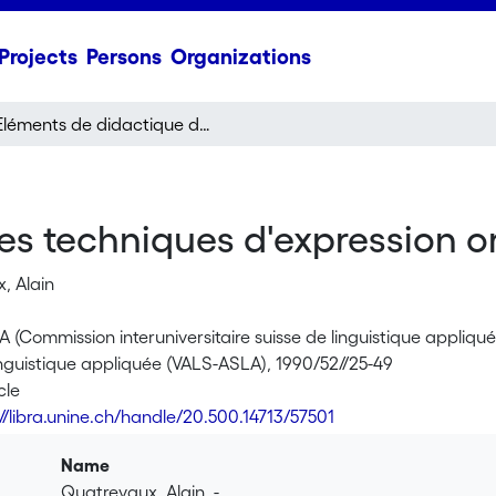
Projects
Persons
Organizations
Eléments de didactique des techniques d'expression orale
es techniques d'expression o
, Alain
LA (Commission interuniversitaire suisse de linguistique appliqu
inguistique appliquée (VALS-ASLA), 1990/52//25-49
cle
://libra.unine.ch/handle/20.500.14713/57501
Name
Quatrevaux_Alain_-