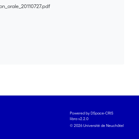
on_orale_20110727.pdf
Powered by DSpace-CRIS
libra v2.2.0
© 2026 Université de Neuchâtel