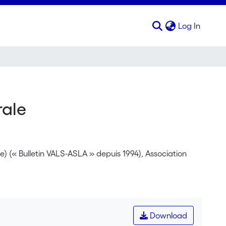
(curren
Log In
rale
ée) (« Bulletin VALS-ASLA » depuis 1994), Association
Download