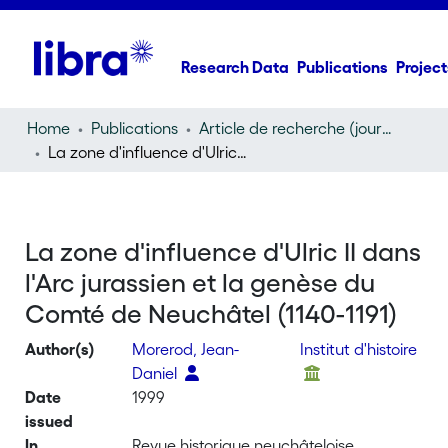
Research Data
Publications
Project
Home
Publications
Article de recherche (journal article)
La zone d'influence d'Ulric II dans l'Arc jurassien et la genèse du Comté de Neuchâtel (1140-1191)
La zone d'influence d'Ulric II dans
l'Arc jurassien et la genèse du
Comté de Neuchâtel (1140-1191)
Author(s)
Morerod, Jean-
Institut d'histoire
Daniel
Date
1999
issued
In
Revue historique neuchâteloise