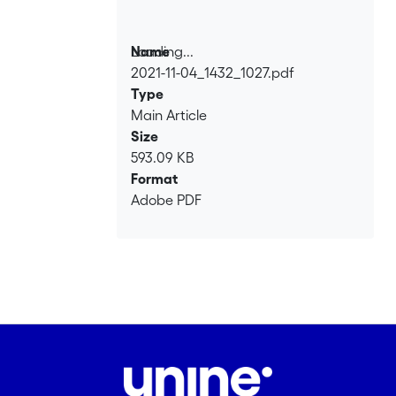
Loading...
Name
2021-11-04_1432_1027.pdf
Loading...
Type
Main Article
Size
593.09 KB
Format
Adobe PDF