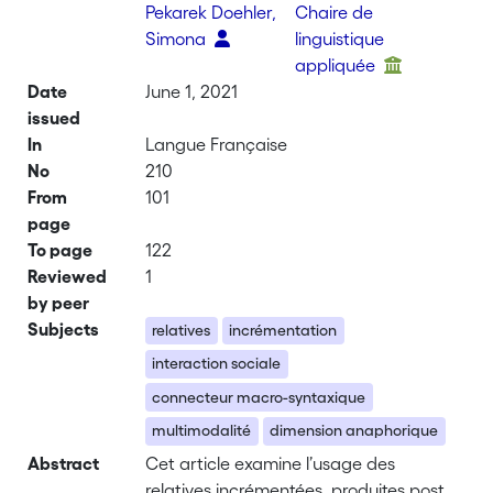
Pekarek Doehler,
Chaire de
Simona
linguistique
appliquée
Date
June 1, 2021
issued
In
Langue Française
No
210
From
101
page
To page
122
Reviewed
1
by peer
Subjects
relatives
incrémentation
interaction sociale
connecteur macro-syntaxique
multimodalité
dimension anaphorique
Abstract
Cet article examine l’usage des
relatives incrémentées, produites post