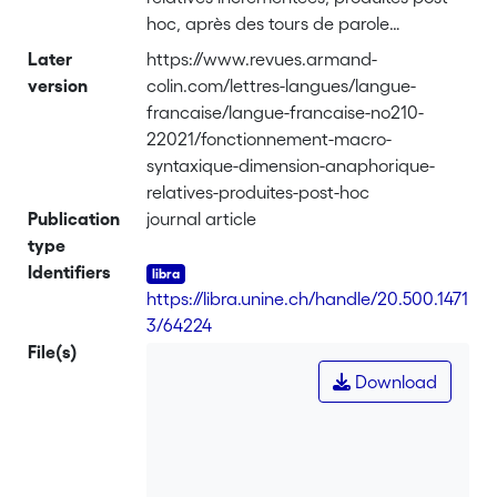
hoc, après des tours de parole
potentiellement complets. L’analyse
Later
https://www.revues.armand-
multimodale identifie les motivations
version
colin.com/lettres-langues/langue-
fonctionnelles de ces relatives et décrit
francaise/langue-francaise-no210-
les aspects énonciatifs et pragmatiques
22021/fonctionnement-macro-
soulignant leur fonctionnement macro-
syntaxique-dimension-anaphorique-
syntaxique. Ceci entraîne une
relatives-produites-post-hoc
réinterprétation de leur dimension
Publication
journal article
anaphorique et du statut syntaxique de
type
leur pronom introducteur, envisagé
Identifiers
comme un connecteur macro-
https://libra.unine.ch/handle/20.500.1471
syntaxique lié à l’organisation des tours
3/64224
de parole et des actions qui les
File(s)
composent.
Download