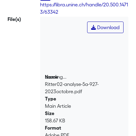
https://libra.unine.ch/handle/20.500.1471
3/63342
File(s)
Download
Loading...
Name
Ritter02-analyse-5a-927-
Loading...
2023octobre.pdf
Type
Main Article
Size
158.67 KB
Format
Adobe PDF