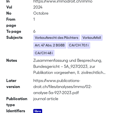
In
https://www.immodroit.ch/immo
Vol
2024
No
Octobre
From
1
page
To page
6
Subjects
Vorkaufsrecht des Pächters
Vorkaufsfall
Art. 47 Abs. 2 BGBB
CA/CH 70.1 i
CA/CH 48 i
Notes
Zusammenfassung und Besprechung,
Bundesgericht – 5A_927/2023, zur
Publikation vorgesehen, II. zivilrechtliche
Abteilung, Urteil vom 19. August 2024
Later
https://www.publications-
version
droit.ch/files/analyses/immo/02-
analyse-5a-927-2023.pdf
Publication
journal article
type
Identifiers