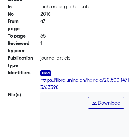
In
Lichtenberg-Jahrbuch
No
2016
From
47
page
To page
65
Reviewed
1
by peer
Publication
journal article
type
Identifiers
https://libra.unine.ch/handle/20.500.1471
3/63398
File(s)
Download