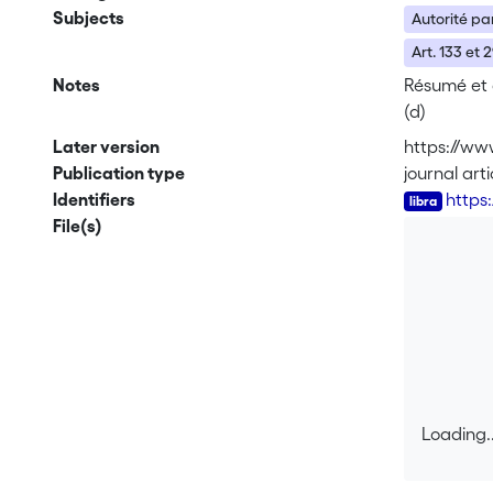
Subjects
Autorité pa
Art. 133 et 2
Notes
Résumé et a
(d)
Later version
https://www
Publication type
journal arti
Identifiers
https
File(s)
Loading..
Loading..