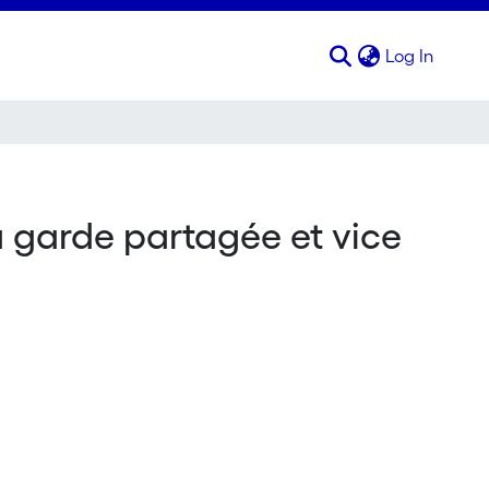
(curren
Log In
la garde partagée et vice