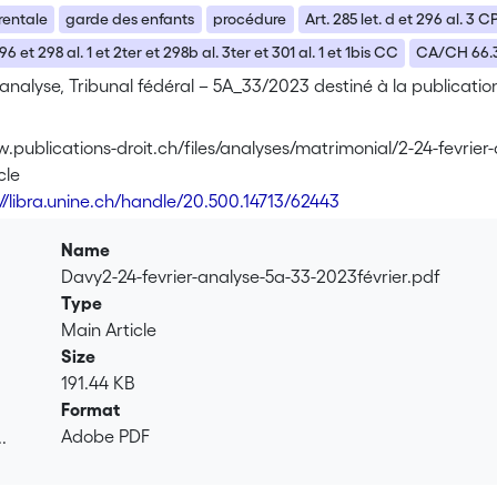
rentale
garde des enfants
procédure
Art. 285 let. d et 296 al. 3 
96 et 298 al. 1 et 2ter et 298b al. 3ter et 301 al. 1 et 1bis CC
CA/CH 66.3
nalyse, Tribunal fédéral – 5A_33/2023 destiné à la publication
.publications-droit.ch/files/analyses/matrimonial/2-24-fevrie
cle
://libra.unine.ch/handle/20.500.14713/62443
Name
Davy2-24-fevrier-analyse-5a-33-2023février.pdf
Type
Main Article
Size
191.44 KB
Format
Adobe PDF
.
.