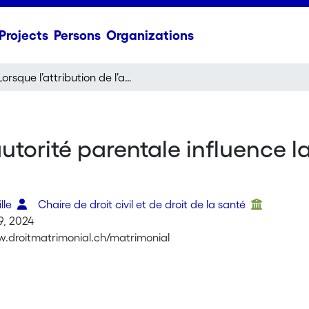
Projects
Persons
Organizations
Lorsque l’attribution de l’autorité parentale influence la garde partagée et vice versa
’autorité parentale influence 
lle
Chaire de droit civil et de droit de la santé
9, 2024
w.droitmatrimonial.ch/matrimonial