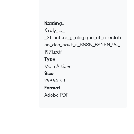
Loading...
Name
Kiraly_L._-
Loading...
_Structure_g_ologique_et_orientati
on_des_cavit_s_SNSN_BSNSN_94_
1971.pdf
Type
Main Article
Size
299.94 KB
Format
Adobe PDF