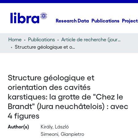
Research Data
Publications
Project
Home
Publications
Article de recherche (journal article)
Structure géologique et orientation des cavités karstiques: la grotte de "Chez le Brandt" (Jura neuchâtelois) : avec 4 figures
Structure géologique et
orientation des cavités
karstiques: la grotte de "Chez le
Brandt" (Jura neuchâtelois) : avec
4 figures
Author(s)
Király, László
Simeoni, Gianpietro