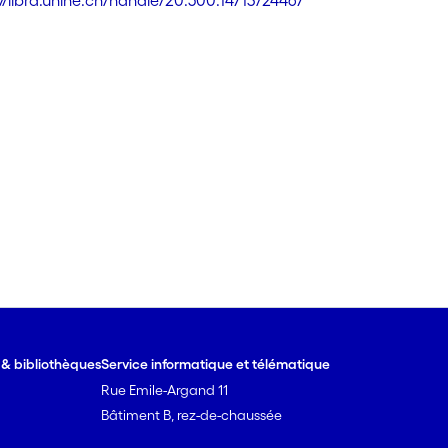
://libra.unine.ch/handle/20.500.14713/24467
e & bibliothèques
Service informatique et télématique
Rue Emile-Argand 11
Bâtiment B, rez-de-chaussée