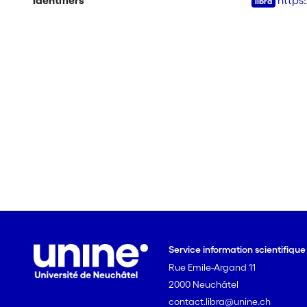
Identifiers
https
Service information scientifiqu
Rue Emile-Argand 11
2000 Neuchâtel
contact.libra@unine.ch