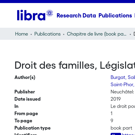
Research Data
Publications
Home
Publications
Chapitre de livre (book part)
Droit des familles, Législ
Author(s)
Burgat, Sa
Saint-Phor
Publisher
Neuchâtel:
Date issued
2019
In
Le droit po
From page
1
To page
9
Publication type
book part