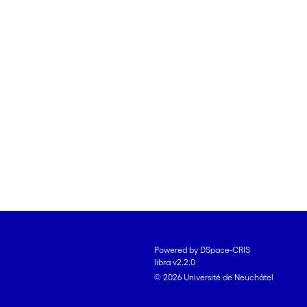
Powered by DSpace-CRIS
libra v2.2.0
© 2026 Université de Neuchâtel