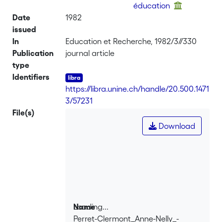
éducation
Date
1982
issued
In
Education et Recherche, 1982/3//330
Publication
journal article
type
Identifiers
https://libra.unine.ch/handle/20.500.1471
3/57231
File(s)
Download
Loading...
Name
Perret-Clermont_Anne-Nelly_-