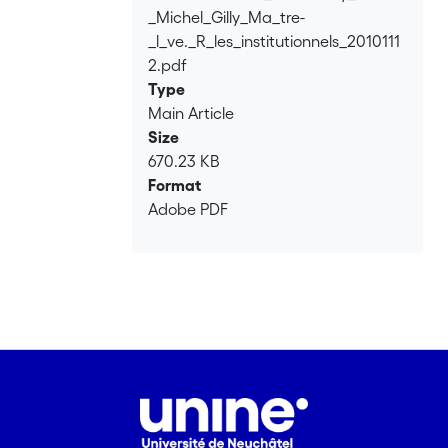
Loading...
_Michel_Gilly_Ma_tre-
_l_ve._R_les_institutionnels_2010111
2.pdf
Type
Main Article
Size
670.23 KB
Format
Adobe PDF