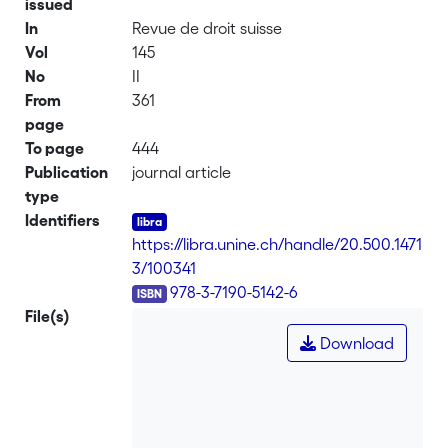
issued
In
Revue de droit suisse
Vol
145
No
II
From
361
page
To page
444
Publication
journal article
type
Identifiers
https://libra.unine.ch/handle/20.500.1471
3/100341
ISBN
978-3-7190-5142-6
File(s)
Download