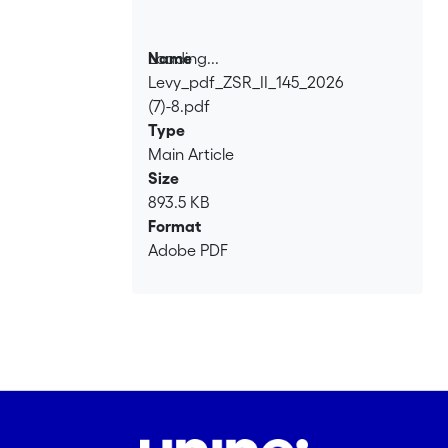
Loading...
Name
Levy_pdf_ZSR_II_145_2026
Loading...
(7)-8.pdf
Type
Main Article
Size
893.5 KB
Format
Adobe PDF