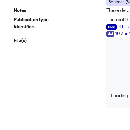
Baulmes (Su
Notes
Thèse de do
Publication type
doctoral th
Identifiers
https
DOI
10.356
File(s)
Loading..
Loading..