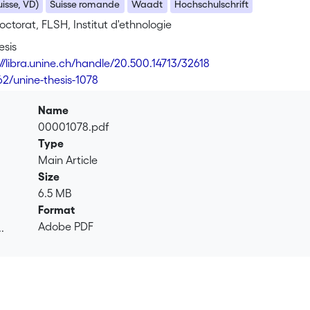
isse, VD)
Suisse romande
Waadt
Hochschulschrift
ctorat, FLSH, Institut d'ethnologie
esis
://libra.unine.ch/handle/20.500.14713/32618
62/unine-thesis-1078
Name
00001078.pdf
Type
Main Article
Size
6.5 MB
Format
Adobe PDF
.
.