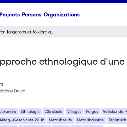
Projects
Persons
Organizations
Fer, forgerons et folklore approche ethnologique d'une société rurale en mutation
 approche ethnologique d'une 
re
ditions Delval
Alexandre
Ethnologie
20e siècle
Villages
Forges
Volkskunde-
Alltag--Geschichte 20. Jh
Metallberufe
Metallindustrie
Technisch