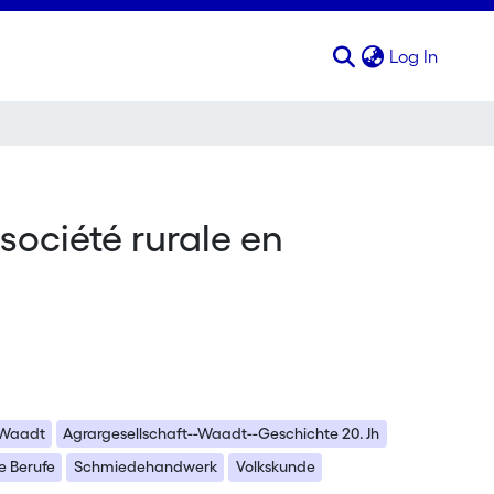
(curren
Log In
société rurale en
-Waadt
Agrargesellschaft--Waadt--Geschichte 20. Jh
e Berufe
Schmiedehandwerk
Volkskunde