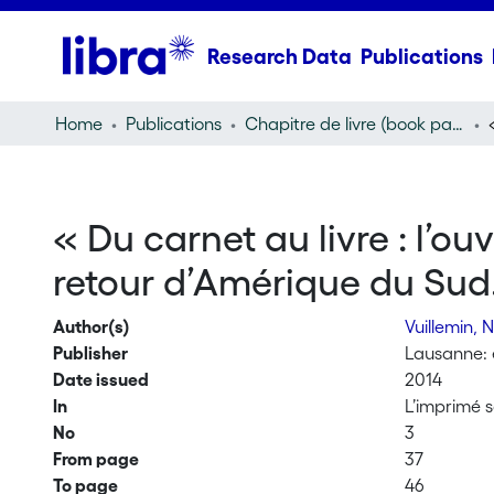
Research Data
Publications
Home
Publications
Chapitre de livre (book part)
« Du carnet au livre : l’o
retour d’Amérique du Sud.
Author(s)
Vuillemin, 
Publisher
Lausanne:
Date issued
2014
In
L’imprimé sc
No
3
From page
37
To page
46