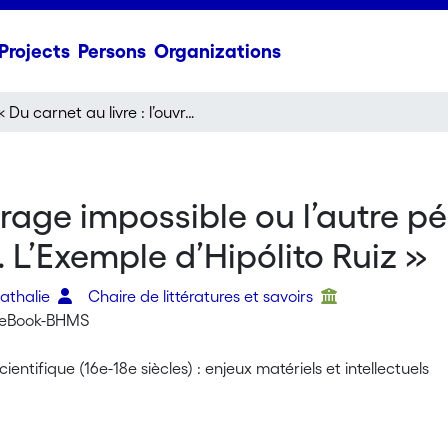
Projects
Persons
Organizations
« Du carnet au livre : l’ouvrage impossible ou l’autre périple des savants au retour d’Amérique du Sud. L’Exemple d’Hipólito Ruiz »
uvrage impossible ou l’autre p
 L’Exemple d’Hipólito Ruiz »
Nathalie
Chaire de littératures et savoirs
 eBook-BHMS
ientifique (16e-18e siècles) : enjeux matériels et intellectuels