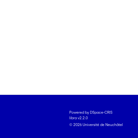
Powered by DSpace-CRIS
libra v2.2.0
© 2026 Université de Neuchâtel