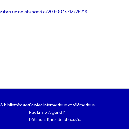
://libra.unine.ch/handle/20.500.14713/25218
e & bibliothèques
Service informatique et télématique
Rue Emile-Argand 11
Bâtiment B, rez-de-chaussée