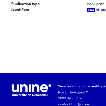
Publication type
book part
Identifiers
https
Service information scientifiqu
Rue Emile-Argand 11
2000 Neuchâtel
contact.libra@unine.ch