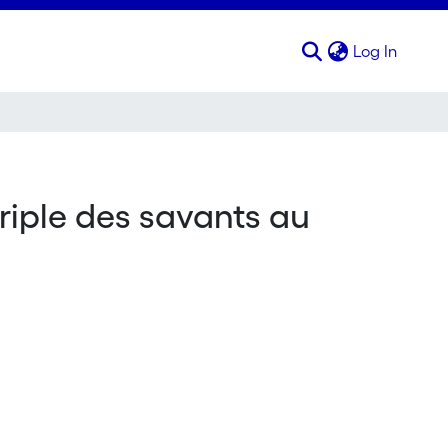
(curren
Log In
ériple des savants au