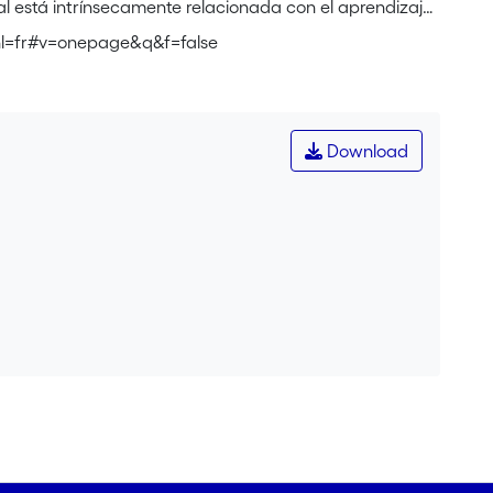
l está intrínsecamente relacionada con el aprendizaje.
reales donde la observación y los diálogos son
hl=fr#v=onepage&q&f=false
 estudiantes, protagonistas todos de la acción
Download