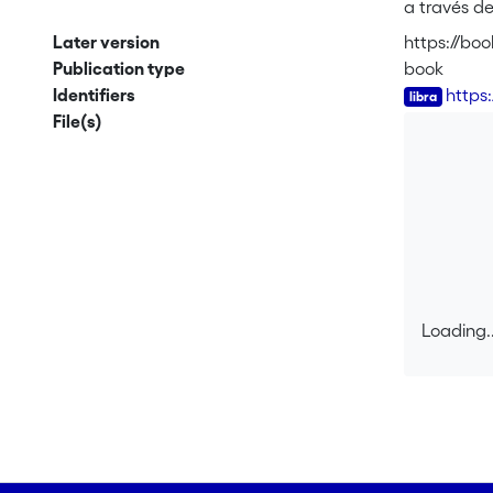
a través d
Giglio pro
Later version
https://bo
aspectos f
Publication type
book
educativa.
Identifiers
https
ISBN: 978-
File(s)
Loading..
Loading..