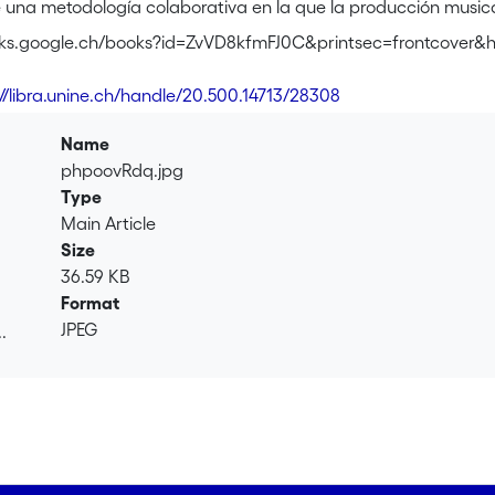
e una metodología colaborativa en la que la producción musica
pone prácticas y secuencias didácticas adaptadas a contextos 
oks.google.ch/books?id=ZvVD8kfmFJ0C&printsec=frontcover&
undamentales en un juego de interacciones entre profesorado y
://libra.unine.ch/handle/20.500.14713/28308
84-8102-666-5
Name
phpoovRdq.jpg
Type
Main Article
Size
36.59 KB
Format
JPEG
.
.