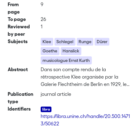
From
9
page
To page
26
Reviewed
1
by peer
Subjects
Klee
Schlegel
Runge
Dürer
Goethe
Hanslick
musicologue Ernst Kurth
Abstract
Dans son compte rendu de la
rétrospective Klee organisée par la
Galerie Flechtheim de Berlin en 1929, le
critique d’art allemand Karl Scheffler
Publication
journal article
(1869–1951) écrit : « Klee est
type
manifestement fasciné par les dessins
Identifiers
de Dürer illustrant les marges du Livre
https://libra.unine.ch/handle/20.500.1471
de prières de l’empereur Maximilien Ier,
3/50622
c’est-à-dire par ces jeux de lignes qui
donnent forme à un animal, une plante,