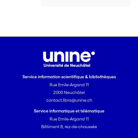
certaines idées et choses est dès lors
identifié et étudié afin de brosser un
portrait exploratoire des enjeux en
matière d’informalité qui gravitent
autour de l’acquisition de drones
policiers.</jats:p>
Service information scientifique & bibliothèques
Rue Emile-Argand 11
2000 Neuchâtel
contact.libra@unine.ch
Service informatique et télématique
Rue Emile-Argand 11
Bâtiment B, rez-de-chaussée