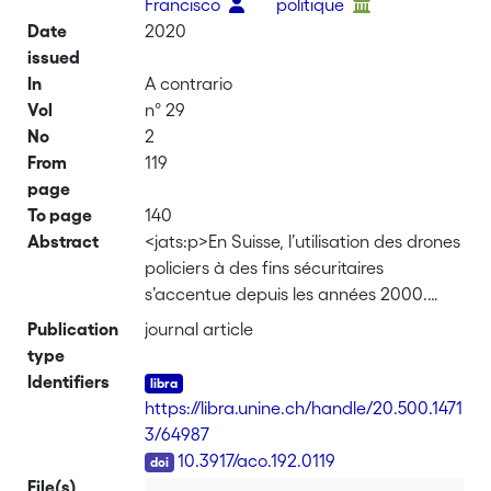
Francisco
politique
Date
2020
issued
In
A contrario
Vol
n° 29
No
2
From
119
page
To page
140
Abstract
<jats:p>En Suisse, l’utilisation des drones
policiers à des fins sécuritaires
s’accentue depuis les années 2000.
Pourtant, les citoyens suisses restent
Publication
journal article
peu informés de leur introduction ainsi
type
que des multiples usages qui en sont
Identifiers
faits dans le milieu policier. Alors que de
https://libra.unine.ch/handle/20.500.1471
nombreuses institutions publiques à
3/64987
vocation sécuritaire prônent la
DOI
10.3917/aco.192.0119
transparence, l’intégration de cette
File(s)