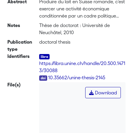
Abstract
Produire du lait en Suisse romande, c’est
exercer une activité économique
conditionnée par un cadre politique
omniprésent. Au tournant du siècle, ce
Notes
Thèse de doctorat : Université de
cadre a subi une transformation
Neuchâtel, 2010
profonde. D’un système protectionniste
Publication
doctoral thesis
et productiviste, on est passé à une
type
logique libérale, associée à une
Identifiers
rhétorique de multifonctionnalité. Les
https://libra.unine.ch/handle/20.500.1471
éleveurs laitiers ont dû trouver les
3/30088
moyens de s’adapter à cette
DOI
10.35662/unine-thesis-2145
redéfinition de leur métier. C’est à
File(s)
l’étude de ces processus d’adaptations
Download
et de résistances, que ce travail est
consacré. Une description
ethnographique du quotidien des
éleveurs laitiers romands permet dans
un premier temps de rendre compte
des pratiques qui constituent l’unité de