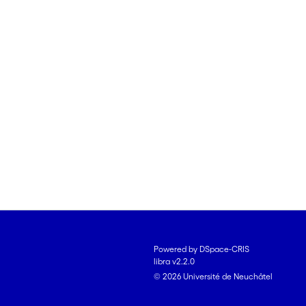
Powered by DSpace-CRIS
libra v2.2.0
© 2026 Université de Neuchâtel