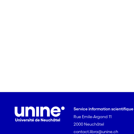
Service information scientifiqu
Rue Emile-Argand 11
2000 Neuchâtel
contact.libra@unine.ch