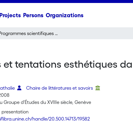
Projects
Persons
Organizations
Programmes scientifiques et tentations esthétiques dans l'histoire naturelle du XVIIIe siècle
t tentations esthétiques dans
Nathalie
Chaire de littératures et savoirs
2008
u Groupe d'Études du XVIIIe siècle, Genève
 presentation
://libra.unine.ch/handle/20.500.14713/19582