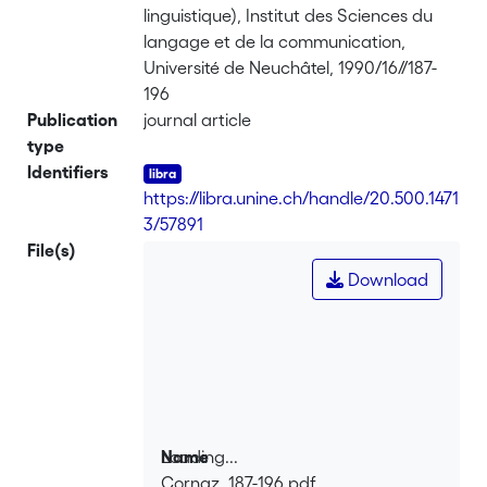
linguistique), Institut des Sciences du
langage et de la communication,
Université de Neuchâtel, 1990/16//187-
196
Publication
journal article
type
Identifiers
https://libra.unine.ch/handle/20.500.1471
3/57891
File(s)
Download
Loading...
Name
Cornaz_187-196.pdf