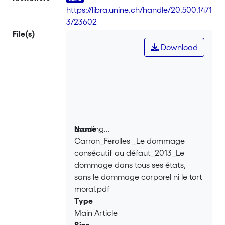
dommage corporel (Colloque de
https://libra.unine.ch/handle/20.500.1471
Fribourg 2009) et du tort moral (Journée
3/23602
de Genève 2012). Il entend livrer à la fois
File(s)
un bilan critique et quelques
Download
perspectives d’avenir. On sait toute
l’importance pratique du sujet. On
connaît aussi les difficultés et les
controverses qui entourent celui-ci".
Loading...
Name
Carron_Ferolles _Le dommage
Loading...
consécutif au défaut_2013_Le
dommage dans tous ses états,
sans le dommage corporel ni le tort
moral.pdf
Type
Main Article