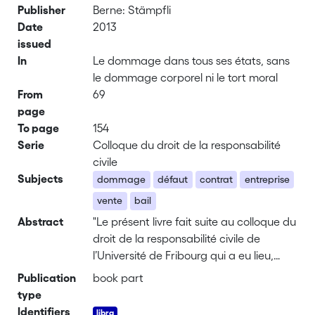
Publisher
Berne: Stämpfli
Date
2013
issued
In
Le dommage dans tous ses états, sans
le dommage corporel ni le tort moral
From
69
page
To page
154
Serie
Colloque du droit de la responsabilité
civile
Subjects
dommage
défaut
contrat
entreprise
vente
bail
Abstract
"Le présent livre fait suite au colloque du
droit de la responsabilité civile de
l’Université de Fribourg qui a eu lieu,
pour la septième fois, le 28 novembre
Publication
book part
2013. Il a pour objet le dommage dans
type
tous ses états, à l’exclusion du
Identifiers