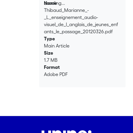
Loading...
Name
Thibaud_Marianne_-
Loading...
_L_enseignement_audio-
visuel_de_l_anglais_de_jeunes_enf
ants_le_passage_20120326.pdf
Type
Main Article
Size
1.7 MB
Format
Adobe PDF