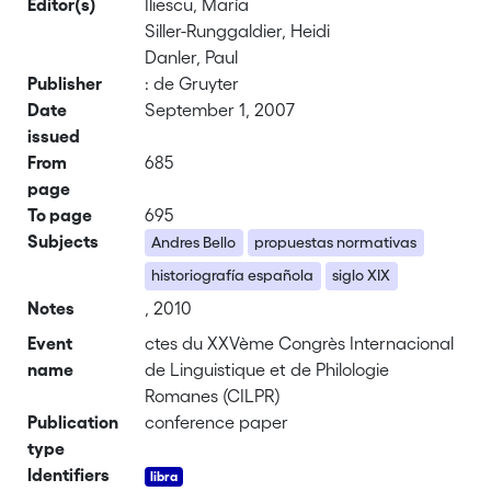
Editor(s)
Iliescu, María
Siller-Runggaldier, Heidi
Danler, Paul
Publisher
: de Gruyter
Date
September 1, 2007
issued
From
685
page
To page
695
Subjects
Andres Bello
propuestas normativas
historiografía española
siglo XIX
Notes
, 2010
Event
ctes du XXVème Congrès Internacional
name
de Linguistique et de Philologie
Romanes (CILPR)
Publication
conference paper
type
Identifiers