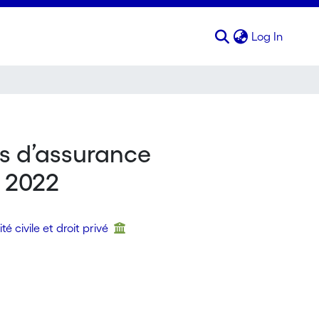
(curren
Log In
s d’assurance
r 2022
té civile et droit privé