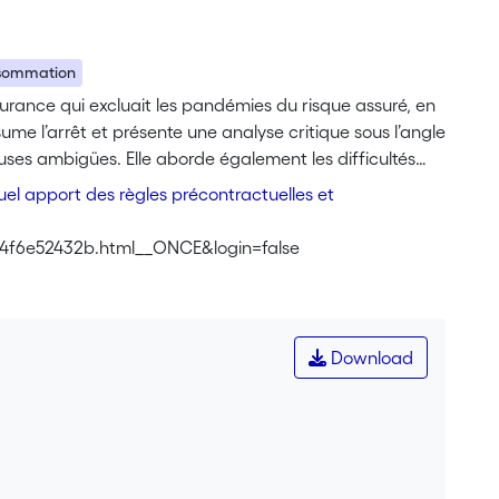
nsommation
surance qui excluait les pandémies du risque assuré, en
ume l’arrêt et présente une analyse critique sous l’angle
lauses ambigües. Elle aborde également les difficultés
quel apport des règles précontractuelles et
em_4f6e52432b.html__ONCE&login=false
Download