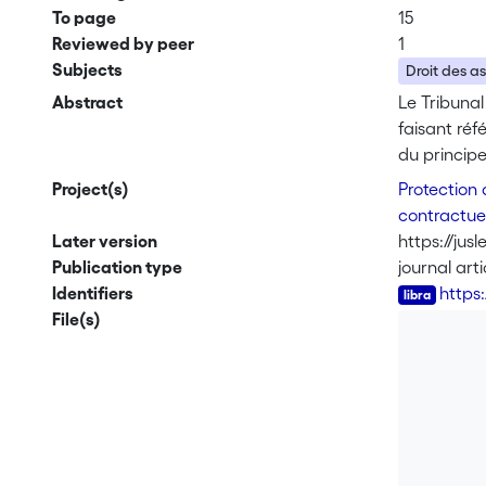
To page
15
Reviewed by peer
1
Subjects
Droit des a
Abstract
Le Tribunal
faisant réf
du principe
méthodolog
Project(s)
Protection 
contractue
Later version
https://ju
Publication type
journal arti
Identifiers
https
File(s)