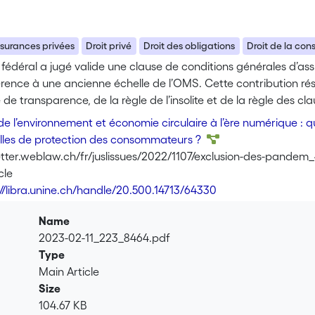
ssurances privées
Droit privé
Droit des obligations
Droit de la co
 fédéral a jugé valide une clause de conditions générales d’as
érence à une ancienne échelle de l’OMS. Cette contribution rés
 de transparence, de la règle de l’insolite et de la règle des c
iques propres à l’examen des conditions générales.
de l’environnement et économie circulaire à l’ère numérique : 
lles de protection des consommateurs ?
sletter.weblaw.ch/fr/juslissues/2022/1107/exclusion-des-pand
cle
://libra.unine.ch/handle/20.500.14713/64330
Name
2023-02-11_223_8464.pdf
Type
Main Article
Size
104.67 KB