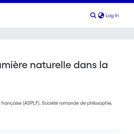
(curren
Log In
umière naturelle dans la
e française (ASPLF), Société romande de philosophie,