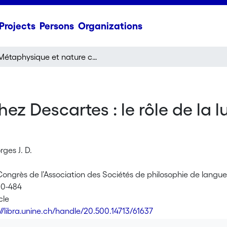
Projects
Persons
Organizations
Métaphysique et nature chez Descartes : le rôle de la lumière naturelle dans la IIIe Méditation
z Descartes : le rôle de la l
ges J. D.
Congrès de l’Association des Sociétés de philosophie de langu
80-484
cle
://libra.unine.ch/handle/20.500.14713/61637