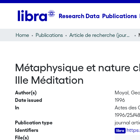
Research Data
Publications
Home
Publications
Article de recherche (journal article)
Métaphysique et nature che
IIIe Méditation
Author(s)
Moyal, Geor
Date issued
1996
In
Actes des 
1996/25//4
Publication type
journal arti
Identifiers
https
File(s)