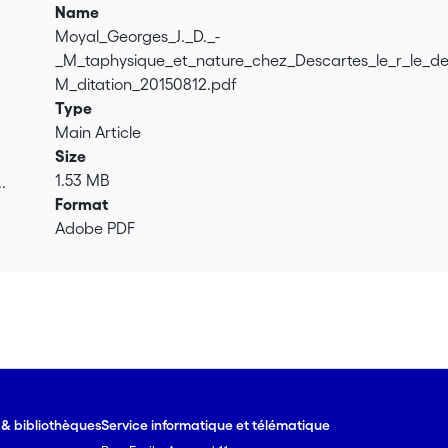
Name
Moyal_Georges_J._D._-
_M_taphysique_et_nature_chez_Descartes_le_r_le_de_
M_ditation_20150812.pdf
Type
Main Article
Size
1.53 MB
.
Format
.
Adobe PDF
e & bibliothèques
Service informatique et télématique