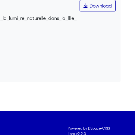
Download
la_lumi_re_naturelle_dans_la_IIIe_
Powered by DSpace-CRIS
libra v2.2.0