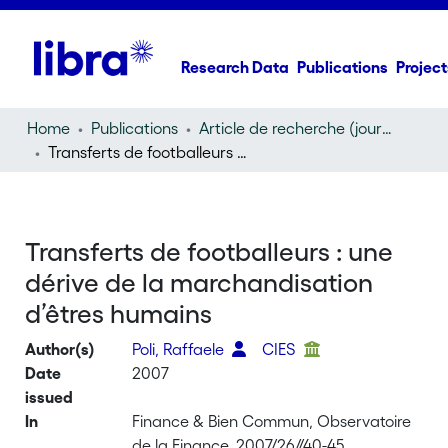
Research Data
Publications
Project
Home
Publications
Article de recherche (journal article)
Transferts de footballeurs : une dérive de la marchandisation d’êtres humains
Transferts de footballeurs : une
dérive de la marchandisation
d’êtres humains
Author(s)
Poli, Raffaele
CIES
Date
2007
issued
In
Finance & Bien Commun, Observatoire
de la Finance, 2007/26//40-45