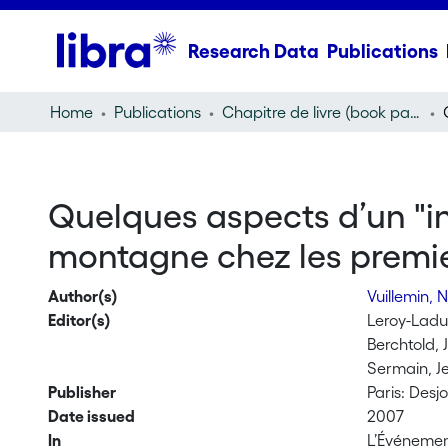
Research Data
Publications
Home
Publications
Chapitre de livre (book part)
Quelques aspects d’un "i
montagne chez les premi
Author(s)
Vuillemin, 
Editor(s)
Leroy-Ladu
Berchtold,
Sermain, J
Publisher
Paris: Desj
Date issued
2007
In
L’Événement