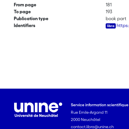
From page
181
To page
193
Publication type
book part
Identifiers
https
Service information scientifiqu
Rue Emile-Argand 11
2000 Neuchâtel
contact.libra@unine.ch