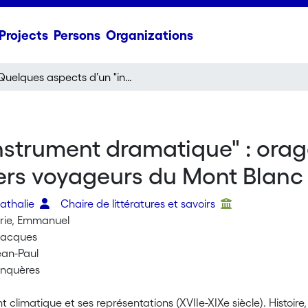
Projects
Persons
Organizations
Quelques aspects d’un "instrument dramatique" : orages et tempêtes en haute montagne chez les premiers voyageurs du Mont Blanc
nstrument dramatique" : orag
ers voyageurs du Mont Blanc
Nathalie
Chaire de littératures et savoirs
rie, Emmanuel
 Jacques
ean-Paul
onquères
 climatique et ses représentations (XVIIe-XIXe siècle). Histoire,