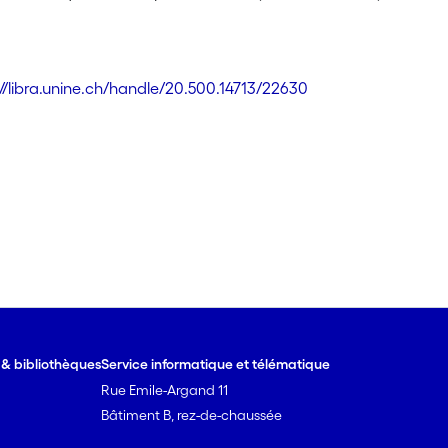
://libra.unine.ch/handle/20.500.14713/22630
e & bibliothèques
Service informatique et télématique
Rue Emile-Argand 11
Bâtiment B, rez-de-chaussée