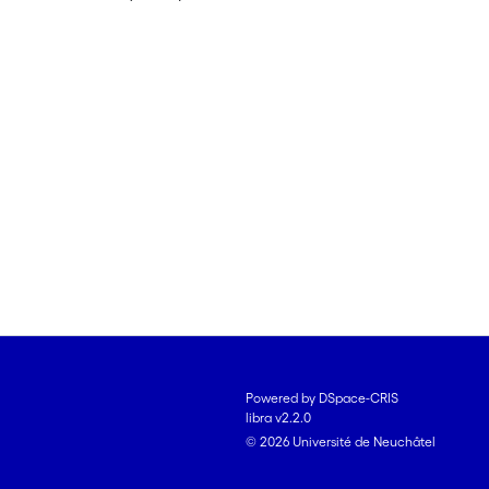
Powered by DSpace-CRIS
libra v2.2.0
© 2026 Université de Neuchâtel