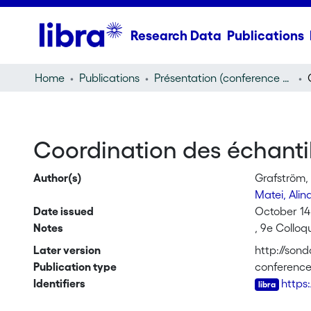
Research Data
Publications
Home
Publications
Présentation (conference presentation)
Coordination des échantil
Author(s)
Grafström,
Matei, Alin
Date issued
October 14
Notes
, 9e Collo
Later version
http://sond
Publication type
conference
Identifiers
https