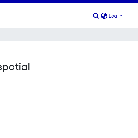
(curren
Log In
spatial