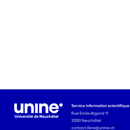
Service information scientifiqu
Rue Emile-Argand 11
2000 Neuchâtel
contact.libra@unine.ch