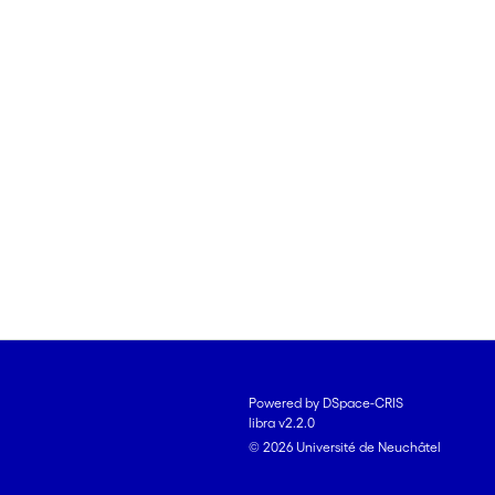
Powered by DSpace-CRIS
libra v2.2.0
© 2026 Université de Neuchâtel