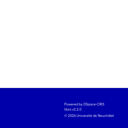
Powered by DSpace-CRIS
libra v2.2.0
© 2026 Université de Neuchâtel