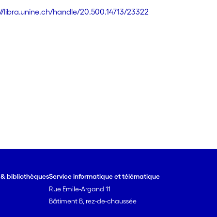
://libra.unine.ch/handle/20.500.14713/23322
e & bibliothèques
Service informatique et télématique
Rue Emile-Argand 11
Bâtiment B, rez-de-chaussée