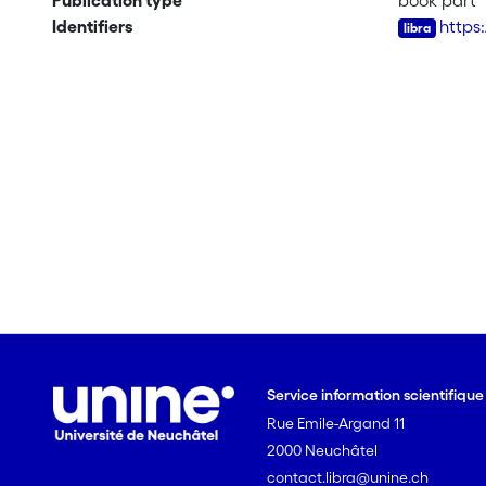
Publication type
book part
Identifiers
https
Service information scientifiqu
Rue Emile-Argand 11
2000 Neuchâtel
contact.libra@unine.ch