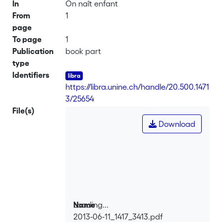
In
On naît enfant
From
1
page
To page
1
Publication
book part
type
Identifiers
https://libra.unine.ch/handle/20.500.1471
3/25654
File(s)
Download
Loading...
Name
2013-06-11_1417_3413.pdf
Loading...