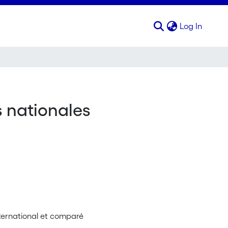
(curren
Log In
s nationales
international et comparé