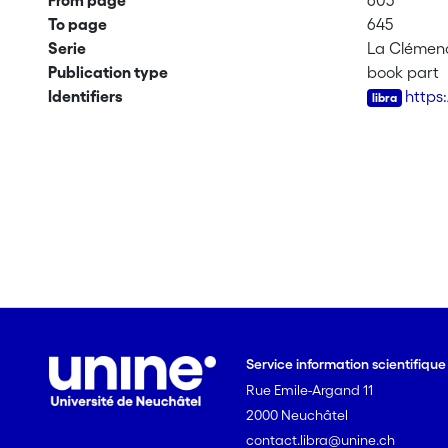
From page
605
To page
645
Serie
La Clémence
Publication type
book part
Identifiers
https
Service information scientifiqu
Rue Emile-Argand 11
2000 Neuchâtel
contact.libra@unine.ch