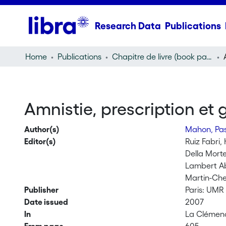
Research Data
Publications
Home
Publications
Chapitre de livre (book part)
Amnistie, prescription et
Author(s)
Mahon, Pa
Editor(s)
Ruiz Fabri,
Della Morte
Lambert A
Martin-Che
Publisher
Paris: UMR
Date issued
2007
In
La Clémence