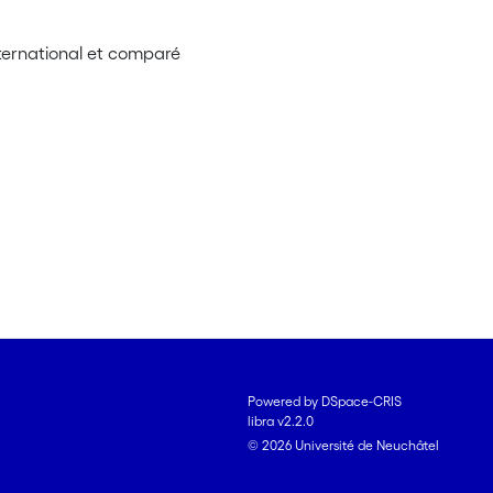
international et comparé
Powered by DSpace-CRIS
libra v2.2.0
© 2026 Université de Neuchâtel