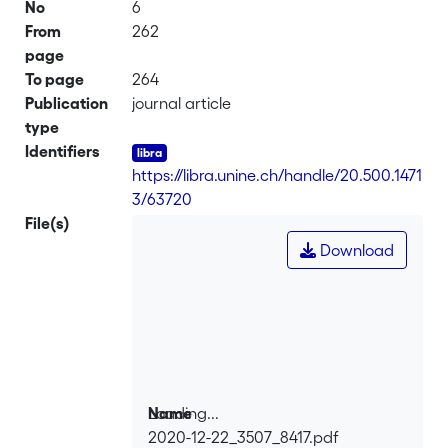
No
6
From
262
page
To page
264
Publication
journal article
type
Identifiers
https://libra.unine.ch/handle/20.500.1471
3/63720
File(s)
Download
Loading...
Name
2020-12-22_3507_8417.pdf
Loading...