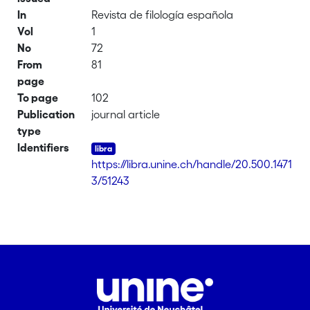
In
Revista de filología española
Vol
1
No
72
From
81
page
To page
102
Publication
journal article
type
Identifiers
https://libra.unine.ch/handle/20.500.1471
3/51243