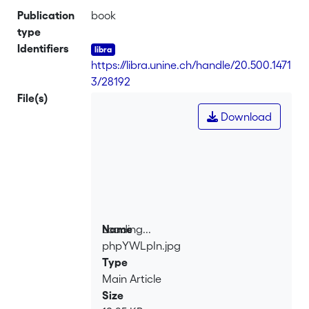
Publication
book
type
Identifiers
https://libra.unine.ch/handle/20.500.1471
3/28192
File(s)
Download
Loading...
Name
phpYWLpIn.jpg
Loading...
Type
Main Article
Size