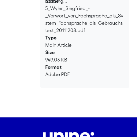
Loading...
Name
5_Wyler_Siegfried_-
Loading...
_Vorwort_von_Fachsprache_als_Sy
stem_Fachsprache_als_Gebrauchs
text_20111208.pdf
Type
Main Article
Size
949.03 KB
Format
Adobe PDF