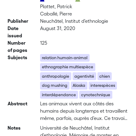
Plattet, Patrick
Caballé, Pierre
Publisher
Neuchâtel, Institut d'ethnologie
Date
August 31, 2020
issued
Number
125
of pages
Subjects
relation humain-animal
ethnographie multiespèce
anthropologie
agentivité
chien
dog mushing
Alaska
interespèces
interdépendance
cynotechnique
Abstract
Les animaux vivent aux côtés des
humains depuis longtemps et travaillent
même, parfois, auprès d’eux. Ce travail
auprès des humains est de plus en plus
Notes
Université de Neuchâtel, Institut
critiqué par les mouvements qui
d'ethnologie. Mémoire de master en