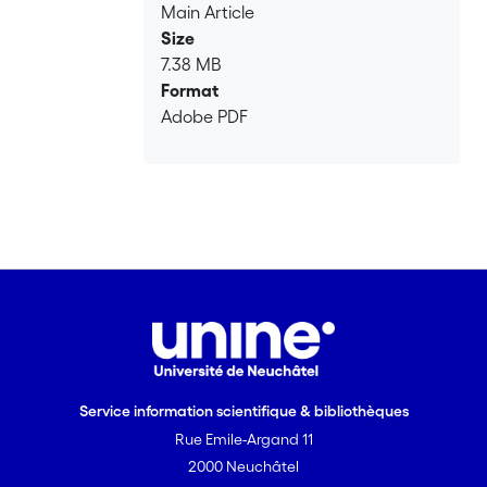
Main Article
faut une bonne communication et
Size
compréhension entre les mushers et
7.38 MB
leurs chiens. C’est au travers du
Format
concept de l’agentivité et du cadre
Adobe PDF
théorique de l’ethnographie
multiespèce que cette relation
complexe est mise en lumière. De
manière plus large, ce mémoire
s’applique à montrer les liens
d’interdépendance entre l’humain et
l’animal.
Service information scientifique & bibliothèques
Rue Emile-Argand 11
2000 Neuchâtel