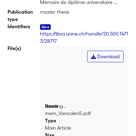
Mémoire de diplôme universitaire :
Université de Neuchâtel, 2004
Publication
master thesis
type
Identifiers
https://libra.unine.ch/handle/20.500.1471
3/28717
File(s)
Download
Loading...
Name
mem_VancolenS.pdf
Loading...
Type
Main Article
Size