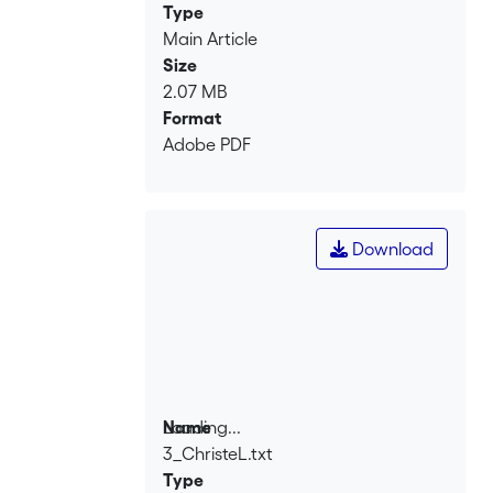
Type
Main Article
Size
2.07 MB
Format
Adobe PDF
Download
Loading...
Name
3_ChristeL.txt
Loading...
Type