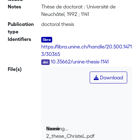
Notes
Thèse de doctorat : Université de
Neuchâtel, 1992 ; 1141
Publication
doctoral thesis
type
Identifiers
https://libra.unine.ch/handle/20.500.1471
3/30365
DOI
10.35662/unine-thesis-1141
File(s)
Download
Loading...
Name
2_these_ChristeL.pdf
Loading...